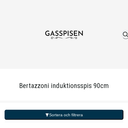
Om oss
Fri frakt över 999 kr
Över 25 år erfare
Bertazzoni induktionsspis 90cm
Sortera och filtrera