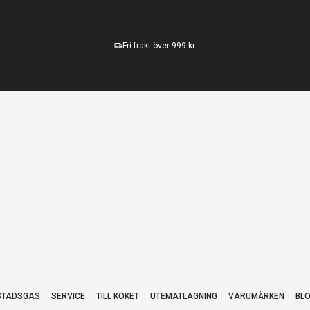
Fri frakt över 999 kr
STADSGAS
SERVICE
TILL KÖKET
UTEMATLAGNING
VARUMÄRKEN
BL