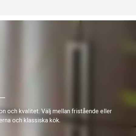
s
n och kvalitet. Välj mellan fristående eller
erna och klassiska kök.