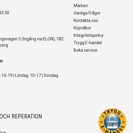
Märken
93 30
Vanliga Frågor
Kontakta oss
Köpvillkor
Integritetspolicy
gsvägen 5 (Ingång via ELON), 182
Trygg E-handel
berg
Boka service
er
 10-19 | Lördag: 10-17 | Söndag
 OCH REPERATION
ice