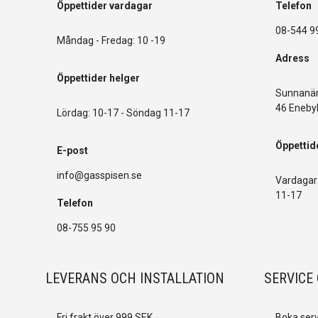
Öppettider vardagar
Telefon
08-544 9
Måndag - Fredag: 10 -19
Adress
Öppettider helger
Sunnanän
46 Eneby
Lördag: 10-17 - Söndag 11-17
Öppettid
E-post
info@gasspisen.se
Vardagar:
11-17
Telefon
08-755 95 90
LEVERANS OCH INSTALLATION
SERVICE
Fri frakt över 999 SEK
Boka serv