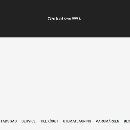
Fri frakt över 999 kr
STADSGAS
SERVICE
TILL KÖKET
UTEMATLAGNING
VARUMÄRKEN
BL