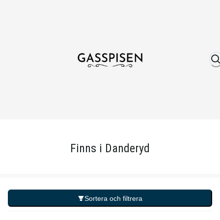
Om oss
Fri frakt över 999 kr
Över 25 år erfare
Finns i Danderyd
Sortera och filtrera