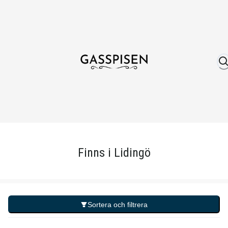
Om oss
Fri frakt över 999 kr
Över 25 år erfare
Finns i Lidingö
Sortera och filtrera