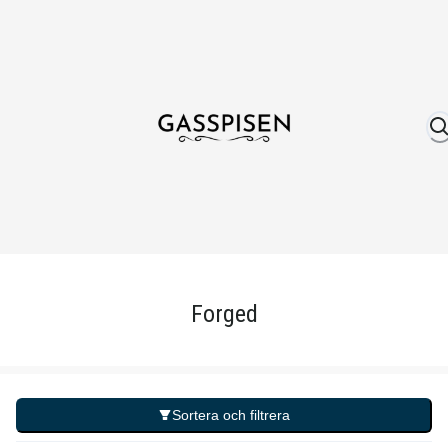
Om oss
Fri frakt över 999 kr
Över 25 år erfare
Forged
Sortera och filtrera