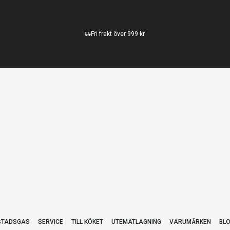
Fri frakt över 999 kr
STADSGAS
SERVICE
TILL KÖKET
UTEMATLAGNING
VARUMÄRKEN
BL