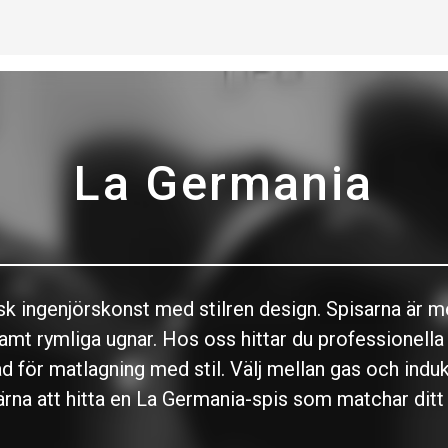
La Germania
sk ingenjörskonst med stilren design. Spisarna är m
 samt rymliga ugnar. Hos oss hittar du professionell
ör matlagning med stil. Välj mellan gas och indukti
 gärna att hitta en La Germania-spis som matchar dit