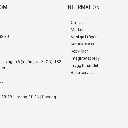
OOM
INFORMATION
Om oss
Märken
93 30
Vanliga Frågor
Kontakta oss
Köpvillkor
Integritetspolicy
gsvägen 5 (Ingång via ELON), 182
Trygg E-handel
berg
Boka service
er
 10-19 | Lördag: 10-17 | Söndag