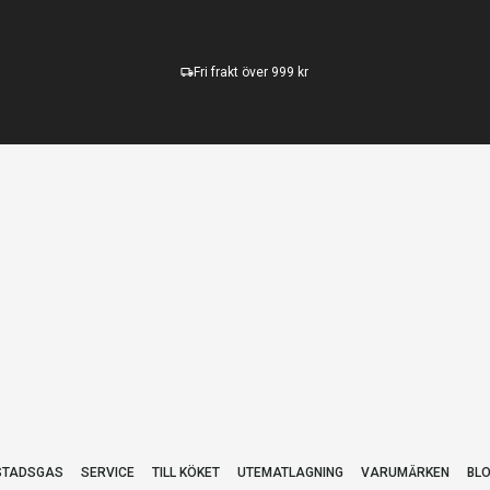
Fri frakt över 999 kr
STADSGAS
SERVICE
TILL KÖKET
UTEMATLAGNING
VARUMÄRKEN
BL