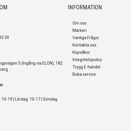
OOM
INFORMATION
Om oss
Märken
93 30
Vanliga Frågor
Kontakta oss
Köpvillkor
Integritetspolicy
gsvägen 5 (Ingång via ELON), 182
Trygg E-handel
berg
Boka service
er
 10-19 | Lördag: 10-17 | Söndag