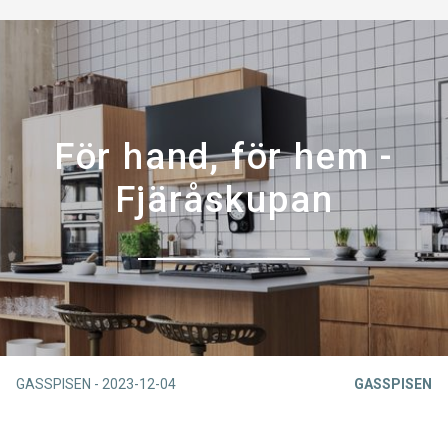
För hand, för hem -
Fjäråskupan
GASSPISEN
-
2023-12-04
GASSPISEN