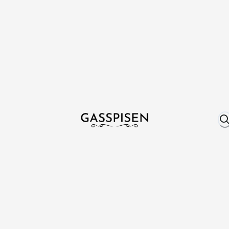
Om oss
Fri frakt över 999 kr
Över 25 år erfare