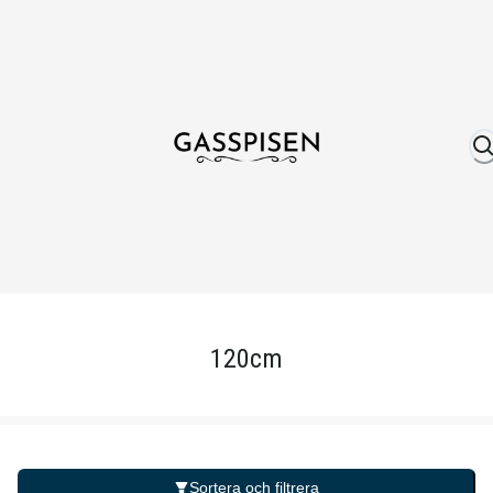
Om oss
Fri frakt över 999 kr
Över 25 år erfare
120cm
Sortera och filtrera