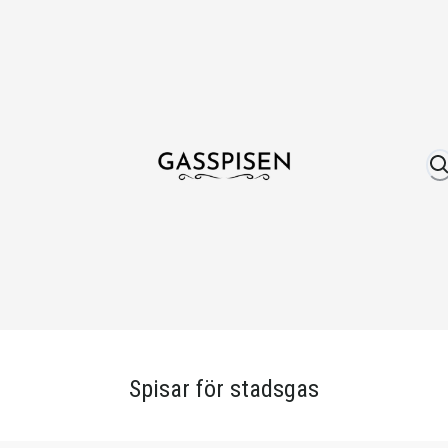
Om oss
Fri frakt över 999 kr
Över 25 år erfare
Spisar för stadsgas