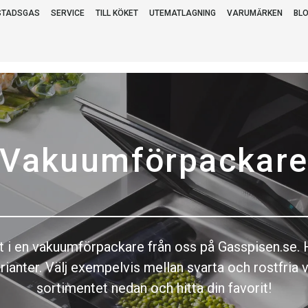
STADSGAS
SERVICE
TILL KÖKET
UTEMATLAGNING
VARUMÄRKEN
BL
Vakuumförpackar
i en vakuumförpackare från oss på Gasspisen.se. Ho
ianter. Välj exempelvis mellan svarta och rostfria v
sortimentet nedan och hitta din favorit!