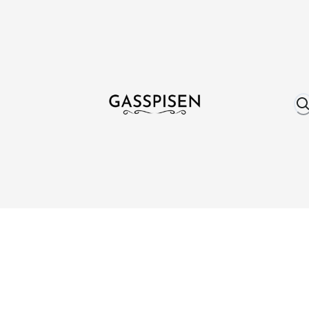
Om oss
Fri frakt över 999 kr
Över 25 år erfare