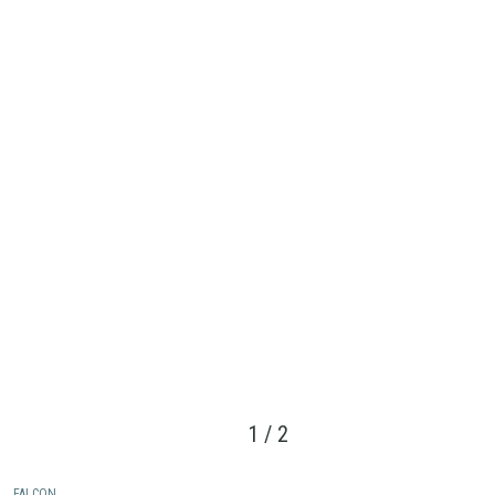
1
/
2
FALCON