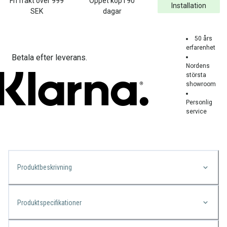
Fri frakt över
999
Öppet köp i 90
Installation
SEK
dagar
50 års
erfarenhet
Betala efter leverans.
Nordens
största
showroom
Personlig
service
Produktbeskrivning
Produktspecifikationer