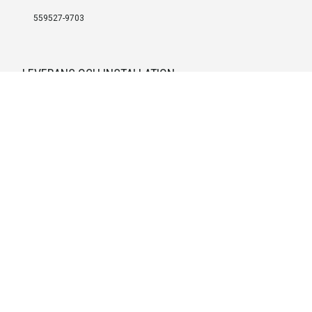
559527-9703
LEVERANS OCH INSTALLATION
Fri frakt över 999 SEK
Installation
Kontakta oss för prisförslag om du vill att produkterna ska skickas
färdigmonterade.
SERVICE OCH REPERATION
Boka service