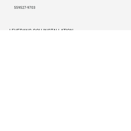
559527-9703
LEVERANS OCH INSTALLATION
Fri frakt över 999 SEK
Installation
Kontakta oss för prisförslag om du vill att produkterna ska skickas
färdigmonterade.
SERVICE OCH REPERATION
Boka service