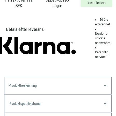
Fri frakt över
999
Öppet köp i 90
Installation
SEK
dagar
50 års
erfarenhet
Betala efter leverans.
Nordens
största
showroom
Personlig
service
Produktbeskrivning
Produktspecifikationer