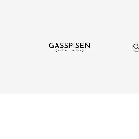
Om oss
Fri frakt över 999 kr
Över 25 år erfare