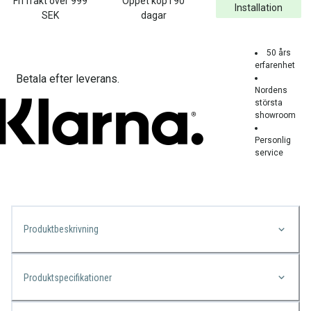
Fri frakt över
999
Öppet köp i 90
Installation
SEK
dagar
50 års
erfarenhet
Betala efter leverans.
Nordens
största
showroom
Personlig
service
Produktbeskrivning
Produktspecifikationer