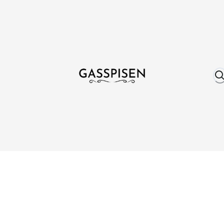
Om oss
Fri frakt över 999 kr
Över 25 år erfare