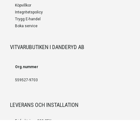
Köpvillkor
Integritetspolicy
Trygg E-handel
Boka service
VITVARUBUTIKEN I DANDERYD AB
Org.nummer
559527-9703
LEVERANS OCH INSTALLATION
Fri frakt över 999 SEK
Installation
Kontakta oss för prisförslag om du vill att produkterna ska skickas