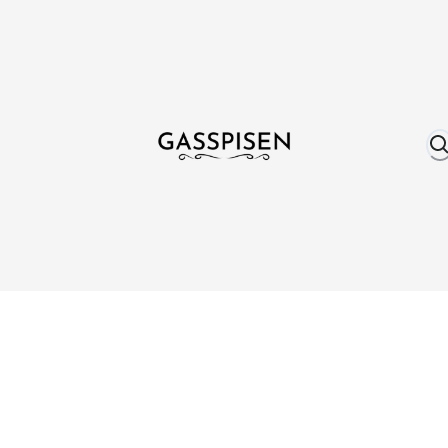
Om oss
Fri frakt över 999 kr
Över 25 år erfare