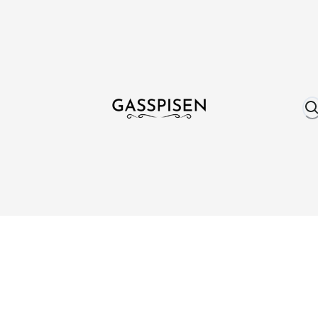
Om oss
Fri frakt över 999 kr
Över 25 år erfare