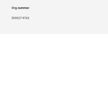
Org.nummer
559527-9703
LEVERANS OCH INSTALLATION
Fri frakt över 999 SEK
Installation
Kontakta oss för prisförslag om du vill att produkterna ska skickas
färdigmonterade.
SERVICE OCH REPERATION
Boka service