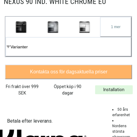
NEXUS 90 IND. WHITE CHROME EU
1
mer
Varianter
Kontakta oss för dagsaktuella priser
Fri frakt över
999
Öppet köp i 90
Installation
SEK
dagar
50 års
erfarenhet
Betala efter leverans.
Nordens
största
showroom