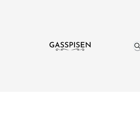
Om oss
Fri frakt över 999 kr
Över 25 år erfare