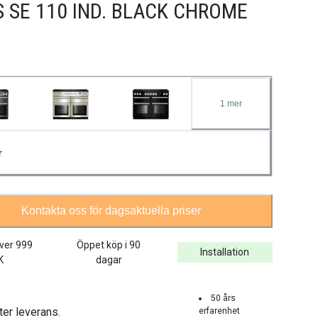
 SE 110 IND. BLACK CHROME
1
mer
r
Kontakta oss för dagsaktuella priser
över
999
Öppet köp i 90
Installation
K
dagar
50 års
ter leverans.
erfarenhet