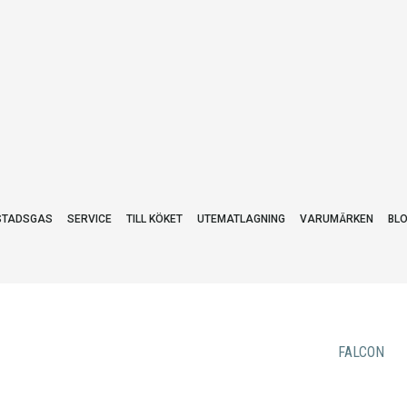
STADSGAS
SERVICE
TILL KÖKET
UTEMATLAGNING
VARUMÄRKEN
BL
FALCON