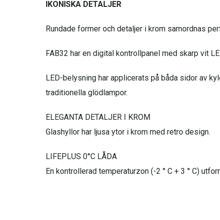
IKONISKA DETALJER
Rundade former och detaljer i krom samordnas perfe
FAB32 har en digital kontrollpanel med skarp vit 
LED-belysning har applicerats på båda sidor av kylen
traditionella glödlampor.
ELEGANTA DETALJER I KROM
Glashyllor har ljusa ytor i krom med retro design.
LIFEPLUS 0°C LÅDA
En kontrollerad temperaturzon (-2 ° C + 3 ° C) utfor
DIGITAL LED DISPLAY
FAB32 har en digital kontrollpanel med skarp vit 