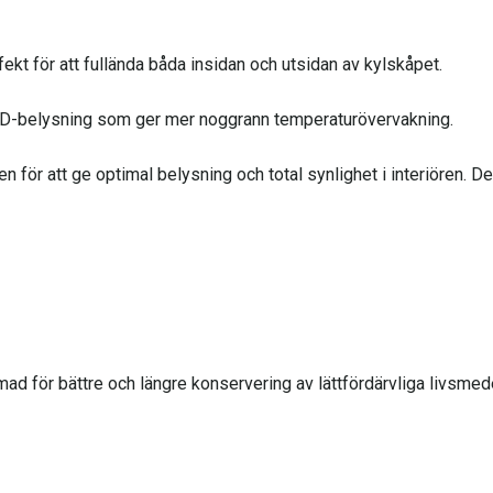
kt för att fullända båda insidan och utsidan av kylskåpet.
LED-belysning som ger mer noggrann temperaturövervakning.
 för att ge optimal belysning och total synlighet i interiören. D
mad för bättre och längre konservering av lättfördärvliga livsmede
LED-belysning som ger mer noggrann temperaturövervakning.