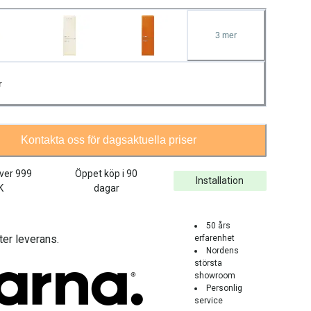
3
mer
r
Kontakta oss för dagsaktuella priser
över
999
Öppet köp i 90
Installation
K
dagar
50 års
ter leverans.
erfarenhet
Nordens
största
showroom
Personlig
service