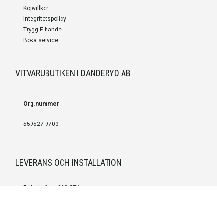
Köpvillkor
Integritetspolicy
Trygg E-handel
Boka service
VITVARUBUTIKEN I DANDERYD AB
Org.nummer
559527-9703
LEVERANS OCH INSTALLATION
Fri frakt över 999 SEK
Installation
Kontakta oss för prisförslag om du vill att produkterna ska skickas