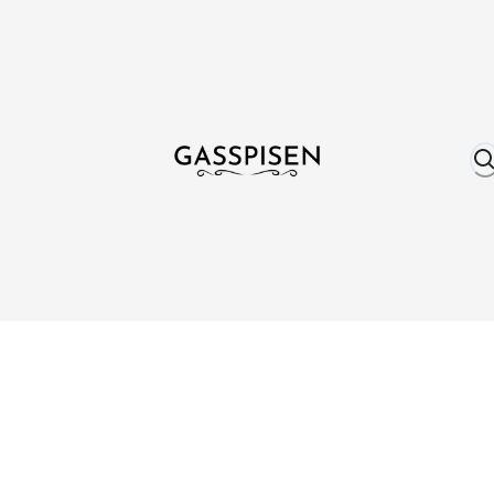
Om oss
Fri frakt över 999 kr
Över 25 år erfare