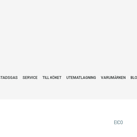
STADSGAS
SERVICE
TILL KÖKET
UTEMATLAGNING
VARUMÄRKEN
BL
EICO