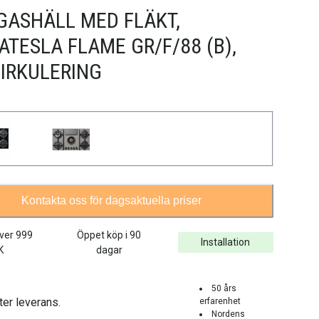
 GASHÄLL MED FLÄKT,
ATESLA FLAME GR/F/88 (B),
IRKULERING
Kontakta oss för dagsaktuella priser
över
999
Öppet köp i 90
Installation
K
dagar
50 års
ter leverans.
erfarenhet
Nordens