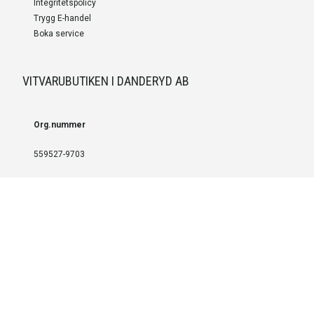
Integritetspolicy
Trygg E-handel
Boka service
VITVARUBUTIKEN I DANDERYD AB
Org.nummer
559527-9703
LEVERANS OCH INSTALLATION
Fri frakt över 999 SEK
Installation
Kontakta oss för prisförslag om du vill att produkterna ska skickas
färdigmonterade.