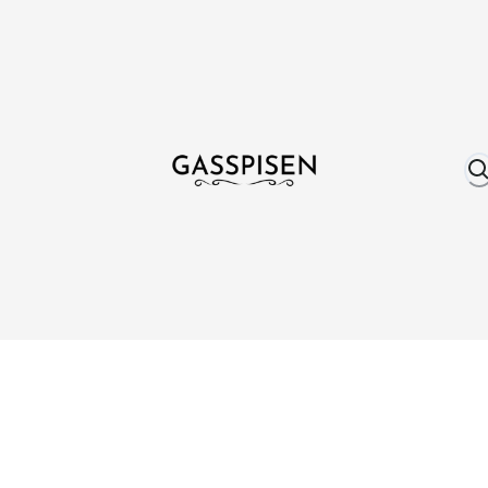
Om oss
Fri frakt över 999 kr
Över 25 år erfare