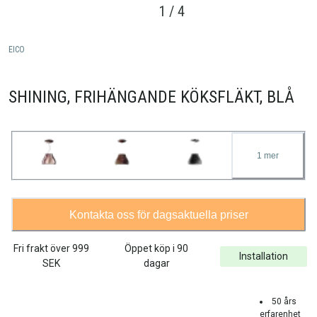
1
/
4
EICO
SHINING, FRIHÄNGANDE KÖKSFLÄKT, BLÅ
1
mer
Kontakta oss för dagsaktuella priser
Fri frakt över
999
Öppet köp i 90
Installation
SEK
dagar
50 års
erfarenhet