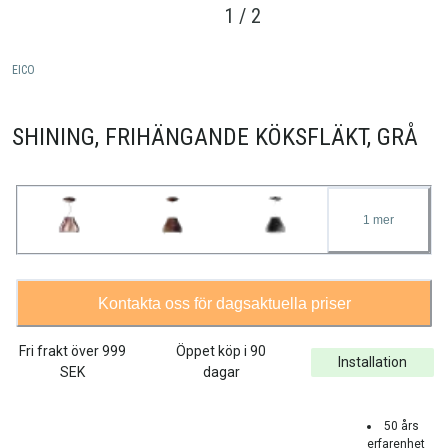
1
/
2
EICO
SHINING, FRIHÄNGANDE KÖKSFLÄKT, GRÅ
1
mer
Kontakta oss för dagsaktuella priser
Fri frakt över
999
Öppet köp i 90
Installation
SEK
dagar
50 års
erfarenhet