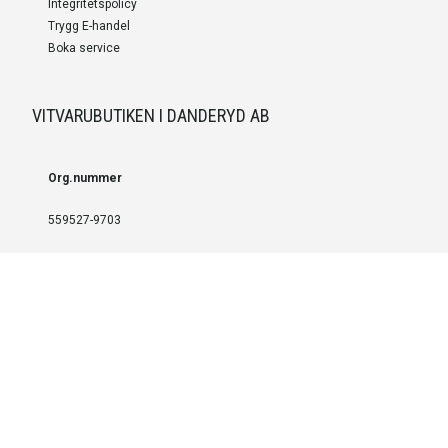
Integritetspolicy
Trygg E-handel
Boka service
VITVARUBUTIKEN I DANDERYD AB
Org.nummer
559527-9703
LEVERANS OCH INSTALLATION
Fri frakt över 999 SEK
Installation
Kontakta oss för prisförslag om du vill att produkterna ska skickas
färdigmonterade.