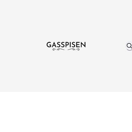
Om oss
Fri frakt över 999 kr
Över 25 år erfare