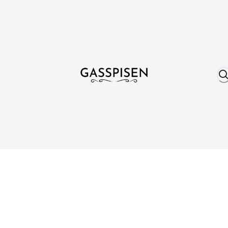
Om oss
Fri frakt över 999 kr
Över 25 år erfare