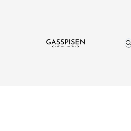
Om oss
Fri frakt över 999 kr
Över 25 år erfare