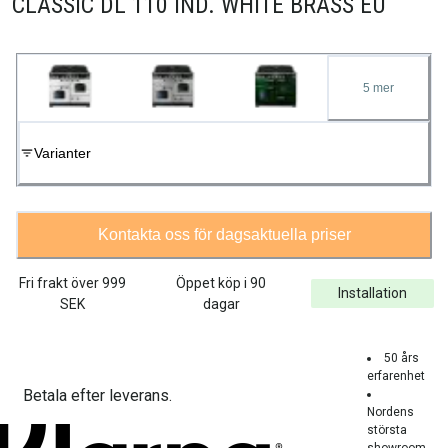
CLASSIC DL 110 IND. WHITE BRASS EU
5
mer
Varianter
Kontakta oss för dagsaktuella priser
Fri frakt över
999
Öppet köp i 90
Installation
SEK
dagar
50 års
erfarenhet
Betala efter leverans.
Nordens
största
showroom