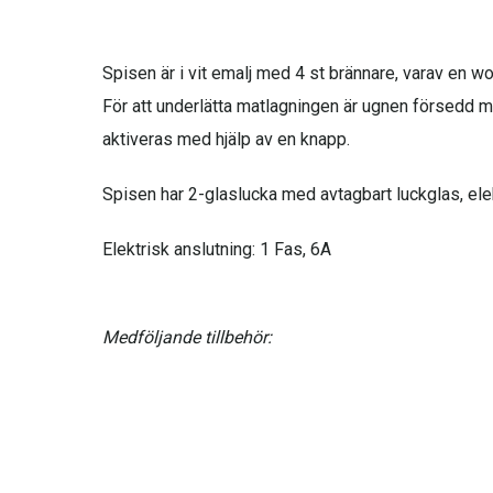
Spisen är i vit emalj med 4 st brännare, varav en w
För att underlätta matlagningen är ugnen försedd m
aktiveras med hjälp av en knapp.
Spisen har 2-glaslucka med avtagbart luckglas, ele
Elektrisk anslutning: 1 Fas, 6A
Medföljande tillbehör:
1 x bakplåt 20mm
2 x långpanna 40mm
1 x galler