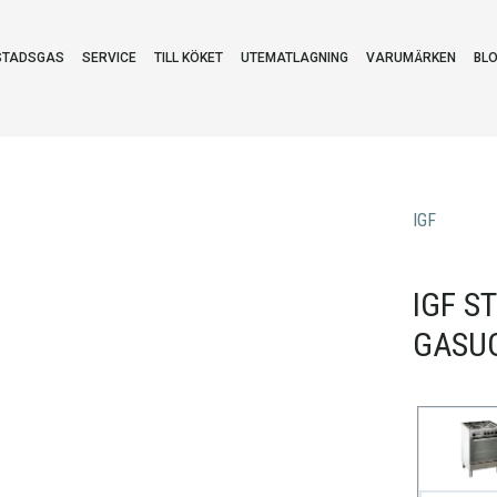
STADSGAS
SERVICE
TILL KÖKET
UTEMATLAGNING
VARUMÄRKEN
BL
IGF
IGF S
GASUG