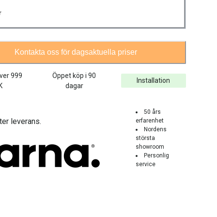
r
Kontakta oss för dagsaktuella priser
över
999
Öppet köp i 90
Installation
K
dagar
50 års
ter leverans.
erfarenhet
Nordens
största
showroom
Personlig
service