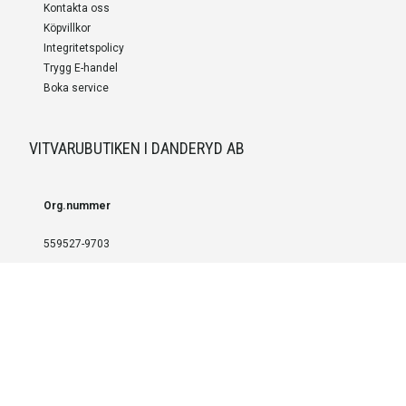
Kontakta oss
Köpvillkor
Integritetspolicy
Trygg E-handel
Boka service
VITVARUBUTIKEN I DANDERYD AB
Org.nummer
559527-9703
LEVERANS OCH INSTALLATION
Fri frakt över 999 SEK
Installation