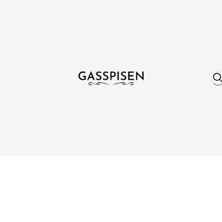
Om oss
Fri frakt över 999 kr
Över 25 år erfare