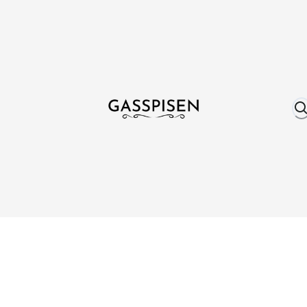
Om oss
Fri frakt över 999 kr
Över 25 år erfare