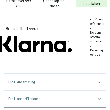
Fri frakt över
999
Öppet köp i 90
Installation
SEK
dagar
50 års
erfarenhet
Betala efter leverans.
Nordens
största
showroom
Personlig
service
Produktbeskrivning
Produktspecifikationer