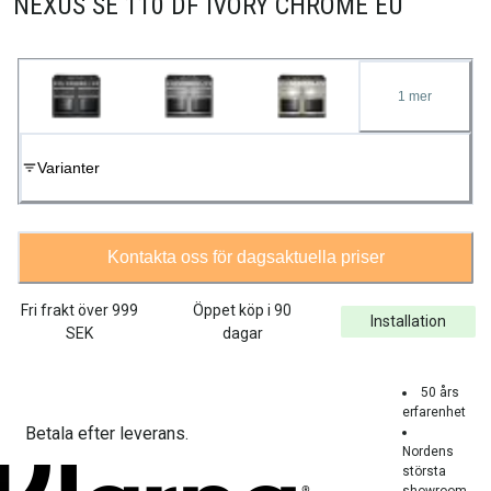
NEXUS SE 110 DF IVORY CHROME EU
1
mer
Varianter
Kontakta oss för dagsaktuella priser
Fri frakt över
999
Öppet köp i 90
Installation
SEK
dagar
50 års
erfarenhet
Betala efter leverans.
Nordens
största
showroom