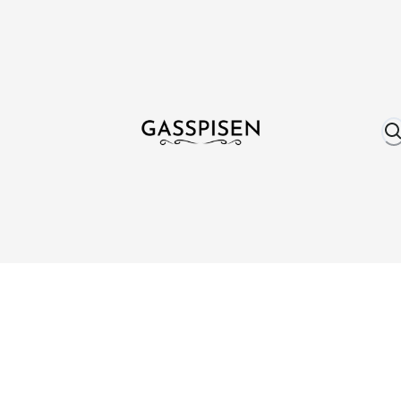
Om oss
Fri frakt över 999 kr
Över 25 år erfare