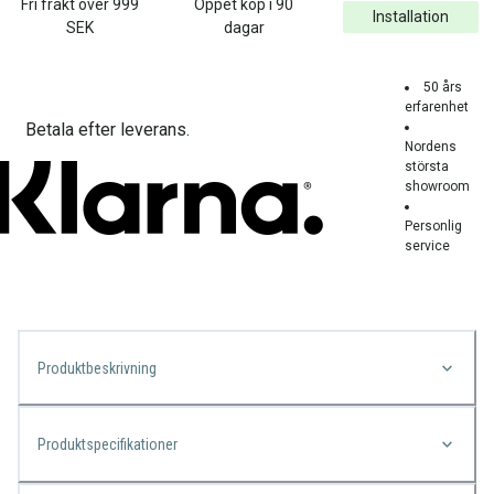
Fri frakt över
999
Öppet köp i 90
Installation
SEK
dagar
50 års
erfarenhet
Betala efter leverans.
Nordens
största
showroom
Personlig
service
Produktbeskrivning
Produktspecifikationer