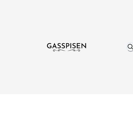
Om oss
Fri frakt över 999 kr
Över 25 år erfare