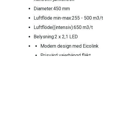
Diameter:
450 mm
Luftflöde min-max:
255 - 500 m3/t
Luftflöde((intensiv):
650 m3/t
Belysning:
2 x 2,1 LED
Modern design med Eicolink
Prisvärd vajerhängd fläkt
Kraftfull sugeeffekt
Levereras med fjärrkontroll