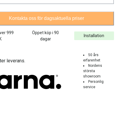
Kontakta oss för dagsaktuella priser
över
999
Öppet köp i 90
Installation
K
dagar
50 års
ter leverans.
erfarenhet
Nordens
största
showroom
Personlig
service