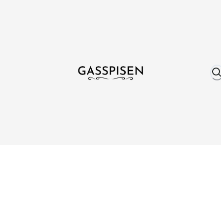
Om oss
Fri frakt över 999 kr
Över 25 år erfare