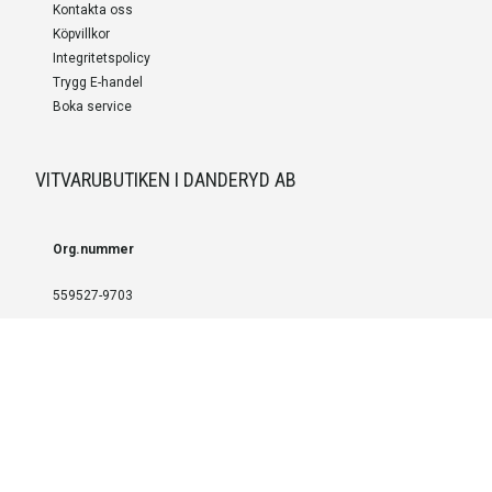
Kontakta oss
Köpvillkor
Integritetspolicy
Trygg E-handel
Boka service
VITVARUBUTIKEN I DANDERYD AB
Org.nummer
559527-9703
LEVERANS OCH INSTALLATION
Fri frakt över 999 SEK
Installation