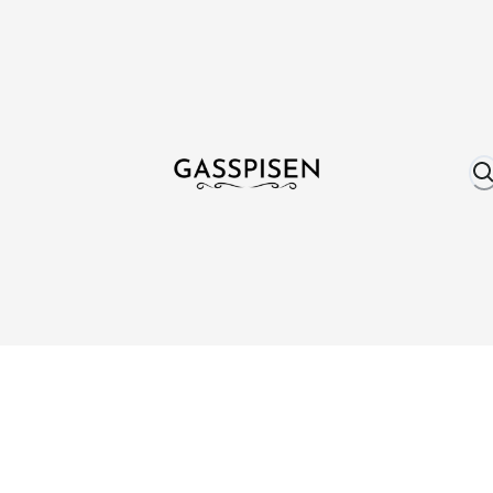
Om oss
Fri frakt över 999 kr
Över 25 år erfare