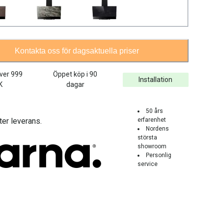
Kontakta oss för dagsaktuella priser
över
999
Öppet köp i 90
Installation
K
dagar
50 års
ter leverans.
erfarenhet
Nordens
största
showroom
Personlig
service