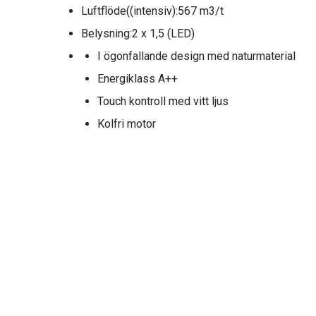
Luftflöde((intensiv):
567 m3/t
Belysning:
2 x 1,5 (LED)
I ögonfallande design med naturmaterial
Energiklass A++
Touch kontroll med vitt ljus
Kolfri motor
Låg ljudnivå på 61 dB(A) på maximal sugstyr
Fläkthus i svart och skorstenskit i svart